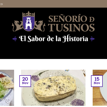
to
20
15
Nov
Nov