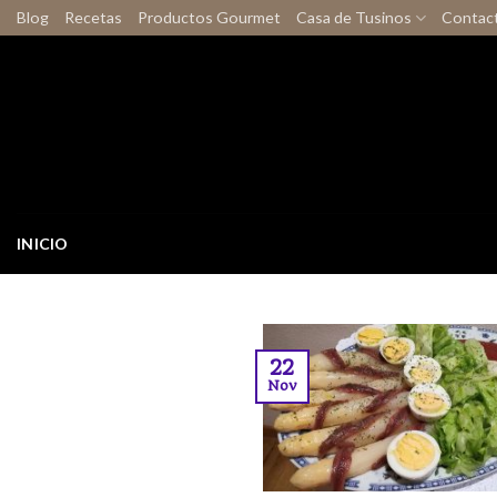
Skip
Blog
Recetas
Productos Gourmet
Casa de Tusinos
Contac
to
content
INICIO
22
Nov