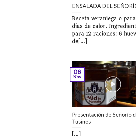
ENSALADA DEL SEÑORÍ
Receta veraniega o para
días de calor. Ingredien
para 12 raciones: 6 hue
de[...]
06
Nov
Presentación de Señorío 
Tusinos
[...]