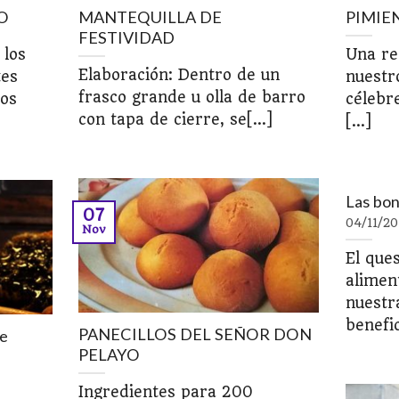
O
MANTEQUILLA DE
PIMIE
FESTIVIDAD
 los
Una re
Elaboración: Dentro de un
tes
nuestro
frasco grande u olla de barro
vos
célebr
con tapa de cierre, se[...]
[...]
Las bon
07
04/11/20
Nov
El que
alimen
nuestr
benefic
PANECILLOS DEL SEÑOR DON
de
PELAYO
Ingredientes para 200