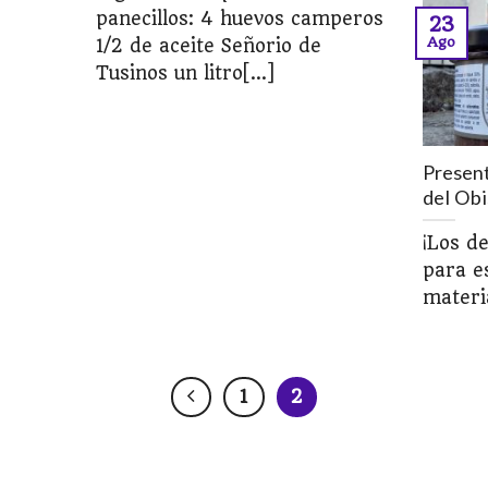
panecillos: 4 huevos camperos
23
Ago
1/2 de aceite Señorio de
Tusinos un litro[...]
Present
del Obi
¡Los de
para e
materia
1
2